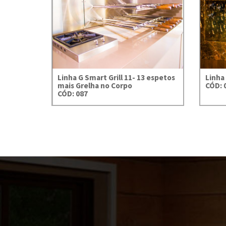
Smart
Linha G Smart
- 13
Grill 11 Espetos
 mais
 Corpo
Linha G Smart Grill 11- 13 espetos
Linha 
mais Grelha no Corpo
CÓD: 
CÓD: 087