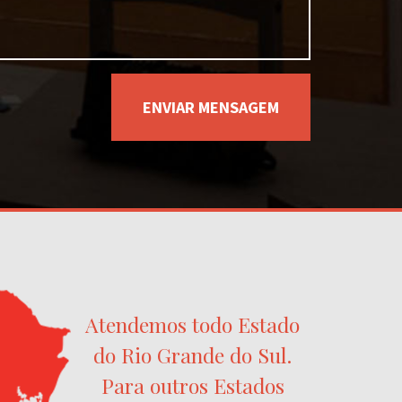
Atendemos todo Estado
do Rio Grande do Sul.
Para outros Estados