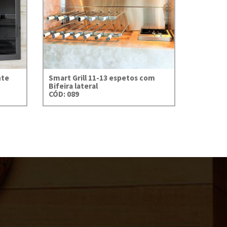
11-13
com
eral
nte
Smart Grill 11-13 espetos com
Bifeira lateral
CÓD: 089