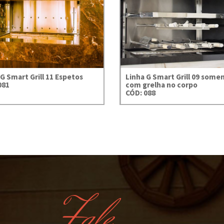
Linha G Smart
Smart Grill 
Grill 09 somente
espetos 
com grelha no
Bifeira lat
corpo
G Smart Grill 11 Espetos
Linha G Smart Grill 09 some
081
com grelha no corpo
CÓD: 088
Fale